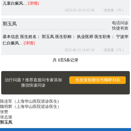
儿童白癜风...
[详情]
2023-05-18 10:12:38
浏览量（76 ）
电话问诊
郭玉凤
快捷有效
基本信息 医生姓名： 郭玉凤 医生职称： 执业医师 医生职务： 宁波华
仁白癜风...
[详情]
2022-06-21 14:01:54
浏览量（74 ）
共
1
页
5
条记录
治疗问题？推荐直接问专家添加
长按复制微信号
BDF3111
微信快速问诊
陈连军（上海华山医院巡诊医生)
魏明辉（上海华山医院巡诊医生）
张赞
张志坡
郭玉凤