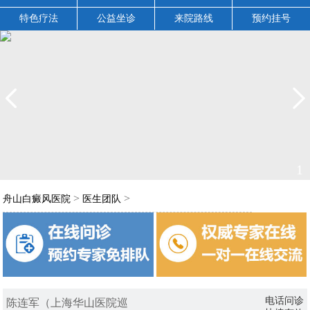
特色疗法
公益坐诊
来院路线
预约挂号
1
>
>
舟山白癜风医院
医生团队
电话问诊
陈连军（上海华山医院巡