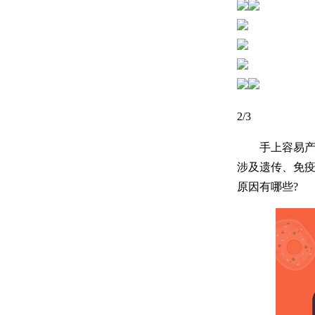
3
/3
手上容易产生
涉及遗传、免
原因有哪些?