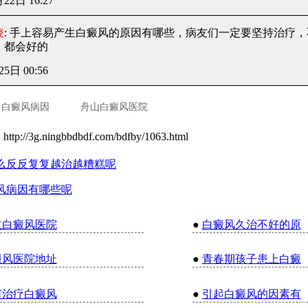
月22日 16:27
凌
: 手上容易产生白癜风的原因有哪些
，病友们一定要坚持治疗，
，都会好的
25日 00:56
白癜风病因
舟山白癜风医院
：
http://3g.ningbbdbdf.com/bdfby/1063.html
么反反复复越治越糟糕呢
风病因有哪些呢
立白癜风医院
●
白癜风久治不好的原
癜风医院地址
●
青春期孩子患上白癜
何治疗白癜风
●
引起白癜风的因素有