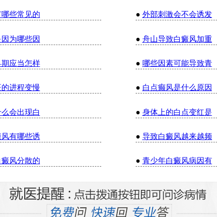
有哪些常见的
●
外部刺激会不会诱发
是因为哪些因
●
舟山导致白癜风加重
早期应当怎样
●
哪些因素可能导致青
斑的进程变慢
●
白点癫风是什么原因
什么会出现白
●
身体上的白点变红是
癜风有哪些诱
●
导致白癜风越来越频
白癜风分散的
●
青少年白癜风病因有