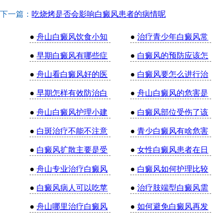
下一篇：
吃烧烤是否会影响白癜风患者的病情呢
●
舟山白癜风饮食小知
●
治疗青少年白癜风常
●
早期白癜风有哪些症
●
白癜风的预防应该怎
●
舟山看白癜风好的医
●
白癜风要怎么进行治
●
早期怎样有效防治白
●
舟山白癜风的危害是
●
舟山白癜风护理小建
●
白癜风部位受伤了该
●
白斑治疗不能不注意
●
青少白癜风有啥危害
●
白癜风扩散主要是受
●
女性白癜风患者在日
●
舟山专业治疗白癜风
●
白癜风如何护理比较
●
白癜风病人可以吃苹
●
治疗肢端型白癜风需
●
舟山哪里治疗白癜风
●
如何避免白癜风再发