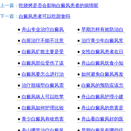
上一篇：
吃烧烤是否会影响白癜风患者的病情呢
下一篇：
白癜风患者可以吃甜食吗
●
舟山专业治疗白癜风
●
早期怎样有效防治白
●
白斑治疗不能不注意
●
治疗青少年白癜风常
●
白癜风扩散主要是受
●
女性白癜风患者在日
●
白癜风部位受伤了该
●
舟山白癜风饮食小知
●
白癜风要怎么进行治
●
如何避免白癜风再发
●
治疗肢端型白癜风需
●
白癜风的预防应该怎
●
白癜风病人可以吃苹
●
舟山白癜风护理小建
●
白癜风如何护理比较
●
舟山白癜风的危害是
●
青少白癜风有啥危害
●
舟山看白癜风好的医
●
舟山哪里治疗白癜风
●
早期白癜风有哪些症