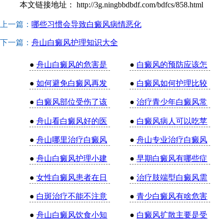
本文链接地址：
http://3g.ningbbdbdf.com/bdfcs/858.html
上一篇：
哪些习惯会导致白癜风病情恶化
下一篇：
舟山白癜风护理知识大全
●
舟山白癜风的危害是
●
白癜风的预防应该怎
●
如何避免白癜风再发
●
白癜风如何护理比较
●
白癜风部位受伤了该
●
治疗青少年白癜风常
●
舟山看白癜风好的医
●
白癜风病人可以吃苹
●
舟山哪里治疗白癜风
●
舟山专业治疗白癜风
●
舟山白癜风护理小建
●
早期白癜风有哪些症
●
女性白癜风患者在日
●
治疗肢端型白癜风需
●
白斑治疗不能不注意
●
青少白癜风有啥危害
●
舟山白癜风饮食小知
●
白癜风扩散主要是受