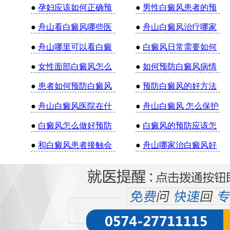
●
孕妇应该如何正确预
●
男性白癜风患者的预
●
舟山看白癜风哪些医
●
舟山白癜风治疗哪家
●
舟山哪里可以看白癜
●
白癜风日常需要如何
●
女性面部白癜风怎么
●
如何预防白癜风病情
●
患者如何预防白癜风
●
预防白癜风的好方法
●
舟山白癜风医院在什
●
舟山白癜风 怎么保护
●
白癜风怎么做好预防
●
白癜风的预防应该怎
●
和白癜风患者接触会
●
舟山哪家治白癜风好