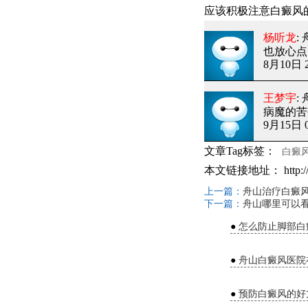
应该积极注意白癜风
杨听龙
:
也放心点
8月10日 2
王梦宇
:
病魔的苦
9月15日 0
文章Tag标签：
白癜
本文链接地址：
http:
上一篇：
舟山治疗白癜
下一篇：
舟山哪里可以看
●
怎么防止脚部白
●
舟山白癜风医院
●
预防白癜风的好