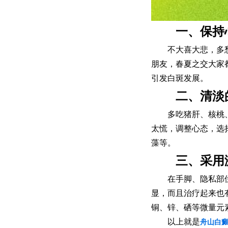
一、保持心
不大喜大悲，多愁善
朋友，春夏之交大家
引发白斑发展。
二、清淡的
多吃猪肝、核桃、黑
太慌，调整心态，选
藻等。
三、采用激
在手脚、隐私部位，
显，而且治疗起来也
铜、锌、硒等微量元
以上就是
舟山白