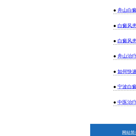
●
舟山白
●
白癜风
●
白癜风
●
舟山治
●
如何快
●
宁波白
●
中医治
网站简