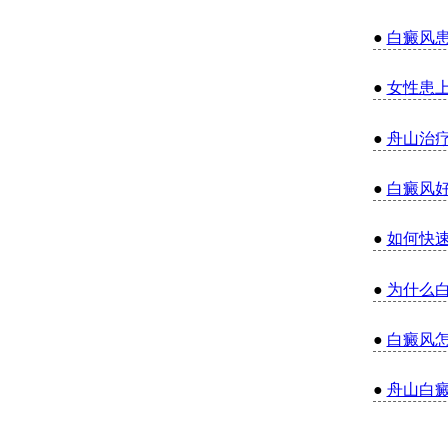
●
白癜风
●
女性患
●
舟山治
●
白癜风
●
如何快
●
为什么
●
白癜风
●
舟山白