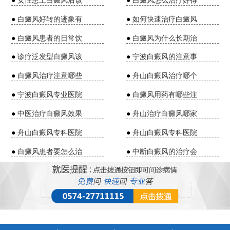
●
女性患上白癜风后该
●
白癜风怎么治疗好得
●
白癜风好转的迹象有
●
如何快速治疗白癜风
●
白癜风患者的日常饮
●
白癜风为什么长期治
●
诊疗泛发型白癜风该
●
宁波白癜风的注意事
●
白癜风治疗注意哪些
●
舟山白癜风治疗哪个
●
宁波白癜风专业医院
●
白癜风用药有哪些注
●
中医治疗白癜风效果
●
舟山治疗白癜风哪家
●
舟山白癜风专科医院
●
舟山白癜风专科医院
●
白癜风患者要怎么治
●
中断白癜风的治疗会