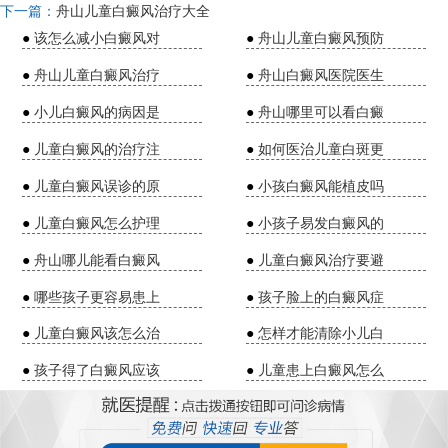
下一篇：
舟山儿童白癜风治疗大全
●
该怎么减小白癜风对
●
舟山儿童白癜风预防
●
舟山儿童白癜风治疗
●
舟山白癜风医院医生
●
小儿白癜风的病因是
●
舟山哪里可以看白癜
●
儿童白癜风的治疗注
●
如何医治儿童白斑更
●
儿童白癜风误诊的原
●
小孩白癜风能植皮吗
●
儿童白癜风怎么护理
●
小孩子易发白癜风的
●
舟山哪儿能看白癜风
●
儿童白癜风治疗要避
●
哪些孩子更容易患上
●
孩子脸上的白癜风症
●
儿童白癜风该怎么治
●
怎样才能清除小儿白
●
孩子得了白癜风应该
●
儿童患上白癜风怎么