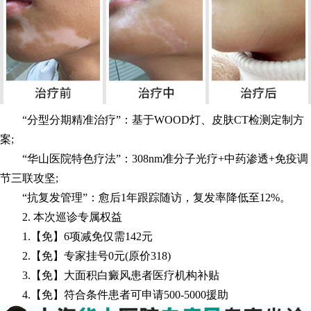
“分型分期精准治疗”：基于WOOD灯、皮肤CT检测定制方
案;
“华山医院特色疗法”：308nm准分子光疗+中药渗透+免疫调
节三联攻坚;
“抗复发管理”：愈后1年跟踪随访，复发率降低至12%。
2. 本次巡诊专属权益
1.【免】6项减免仅需142元
2.【免】专家挂号0元(原价318)
3.【免】大面积白癜风患者医疗机构补贴
4.【免】符合条件患者可申请500-5000援助