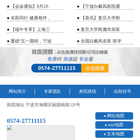
●
【会诊通知】8月29-
●
【宁波白癜风医院通
●
名医同行 健康相伴，
●
【喜讯】复旦大学附
●
【端午专享】上海三
●
复旦大学附属华东医
●
重磅!五一期间，宁波
●
全国白癜风名医·医学
网站简介
专家团队
来院路线
自助挂号
医院地址:宁波市海曙区丽园南路526号
网站地图
0574-27711115
xml地图
文本地图