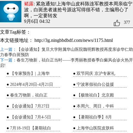
褚露
: 紧急通知!上海华山皮科陈连军教授本周亲临宁
波，白斑患者速抢号源
这写得很不错，主编用心了
啊，一定要转发
9月6日 04:32
377
文章Tag标签：
本文链接地址：
http://3g.ningbbdbdf.com/news/1175.html
上一篇：
【会诊通知】复旦大学附属华山医院魏明辉教授再度亲诊华仁助
力春季白斑预防
下一篇：
春生万物新，祛白正当时——李秀丽教授春季白癜风会诊火热开
启!
●
【专家预告】| 上海华
●
双节同庆 京沪专家礼
●
2024年4月20日-4月21日
●
宁波寒假祛白公益援
●
春生万物新，祛白正
●
【极致祛白】北京殿
●
【会诊通知】7月27日
●
本周六、周日，中科
●
【会诊通知】7月4-5日
●
【暑期祛白季】8月
●
7月18-19日【暑期祛白
●
上海华山医院皮肤科