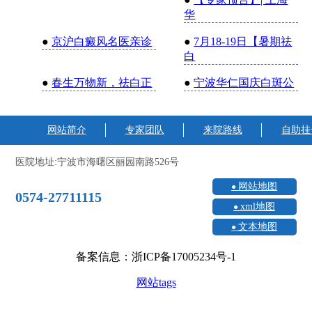
华
●
京沪白癜风名医亲诊
●
7月18-19日【暑期祛
白
●
春生万物新，祛白正
●
宁波华仁国庆白斑公
网站简介
专家团队
来院路线
自助挂
医院地址:宁波市海曙区丽园南路526号
网站地图
0574-27711115
xml地图
文本地图
备案信息：浙ICP备17005234号-1
网站tags