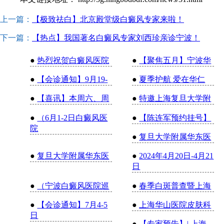
上一篇：
【极致祛白】北京殿堂级白癜风专家来啦！
下一篇：
【热点】我国著名白癜风专家刘西珍亲诊宁波！
●
热烈祝贺白癜风医院
●
【聚焦五月】宁波华
●
【会诊通知】9月19-
●
夏季护航 爱在华仁
●
【喜讯】本周六、周
●
特邀上海复旦大学附
●
（6月1-2日白癜风医
●
【陈连军预约挂号】
院
●
复旦大学附属华东医
●
复旦大学附属华东医
●
2024年4月20日-4月21
日
●
（宁波白癜风医院巡
●
春季白斑普查暨上海
●
【会诊通知】7月4-5
●
上海华山医院皮肤科
日
●
【专家预告】| 上海