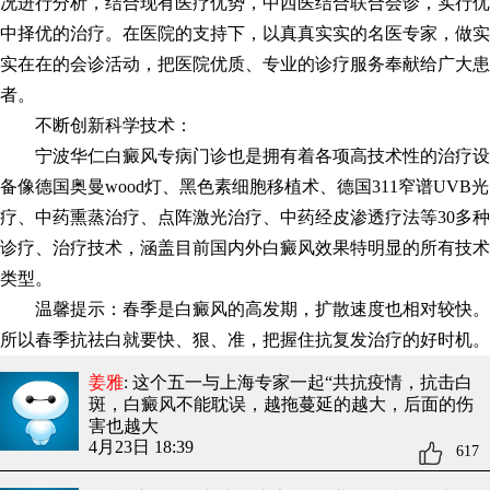
况进行分析，结合现有医疗优势，中西医结合联合会诊，实行优
中择优的治疗。在医院的支持下，以真真实实的名医专家，做实
实在在的会诊活动，把医院优质、专业的诊疗服务奉献给广大患
者。
不断创新科学技术：
宁波华仁白癜风专病门诊也是拥有着各项高技术性的治疗设
备像德国奥曼wood灯、黑色素细胞移植术、德国311窄谱UVB光
疗、中药熏蒸治疗、点阵激光治疗、中药经皮渗透疗法等30多种
诊疗、治疗技术，涵盖目前国内外白癜风效果特明显的所有技术
类型。
温馨提示：春季是白癜风的高发期，扩散速度也相对较快。
所以春季抗祛白就要快、狠、准，把握住抗复发治疗的好时机。
姜雅
: 这个五一与上海专家一起“共抗疫情，抗击白
斑
，白癜风不能耽误，越拖蔓延的越大，后面的伤
害也越大
4月23日 18:39
617