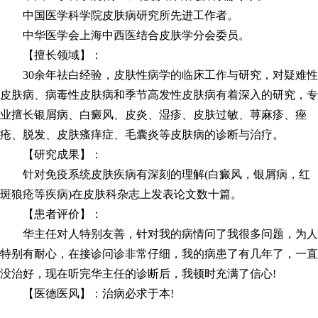
中国医学科学院皮肤病研究所先进工作者。
中华医学会上海中西医结合皮肤学分会委员。
【擅长领域】：
30余年祛白经验，皮肤性病学的临床工作与研究，对疑难性
皮肤病、病毒性皮肤病和季节高发性皮肤病有着深入的研究，专
业擅长银屑病、白癜风、皮炎、湿疹、皮肤过敏、荨麻疹、痤
疮、脱发、皮肤瘙痒症、毛囊炎等皮肤病的诊断与治疗。
【研究成果】：
针对免疫系统皮肤疾病有深刻的理解(白癜风，银屑病，红
斑狼疮等疾病)在皮肤科杂志上发表论文数十篇。
【患者评价】：
华主任对人特别友善，针对我的病情问了我很多问题，为人
特别有耐心，在接诊问诊非常仔细，我的病患了有几年了，一直
没治好，现在听完华主任的诊断后，我顿时充满了信心!
【医德医风】：治病必求于本!