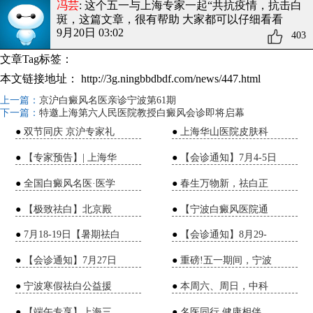
冯芸
: 这个五一与上海专家一起“共抗疫情，抗击白
斑
，这篇文章，很有帮助 大家都可以仔细看看
9月20日 03:02
403
文章Tag标签：
本文链接地址：
http://3g.ningbbdbdf.com/news/447.html
上一篇：
京沪白癜风名医亲诊宁波第61期
下一篇：
特邀上海第六人民医院教授白癜风会诊即将启幕
●
双节同庆 京沪专家礼
●
上海华山医院皮肤科
●
【专家预告】| 上海华
●
【会诊通知】7月4-5日
●
全国白癜风名医·医学
●
春生万物新，祛白正
●
【极致祛白】北京殿
●
【宁波白癜风医院通
●
7月18-19日【暑期祛白
●
【会诊通知】8月29-
●
【会诊通知】7月27日
●
重磅!五一期间，宁波
●
宁波寒假祛白公益援
●
本周六、周日，中科
●
【端午专享】上海三
●
名医同行 健康相伴，