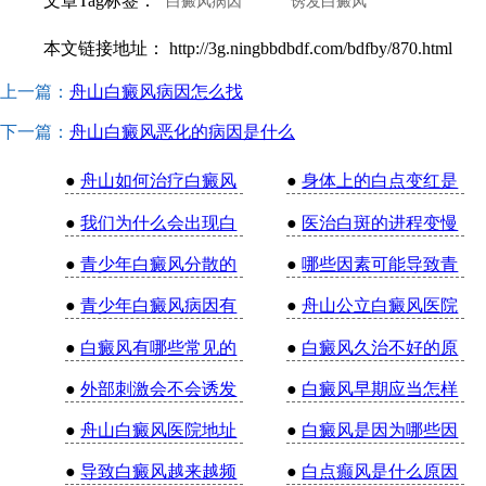
文章Tag标签：
白癜风病因
诱发白癜风
本文链接地址：
http://3g.ningbbdbdf.com/bdfby/870.html
上一篇：
舟山白癜风病因怎么找
下一篇：
舟山白癜风恶化的病因是什么
●
舟山如何治疗白癜风
●
身体上的白点变红是
●
我们为什么会出现白
●
医治白斑的进程变慢
●
青少年白癜风分散的
●
哪些因素可能导致青
●
青少年白癜风病因有
●
舟山公立白癜风医院
●
白癜风有哪些常见的
●
白癜风久治不好的原
●
外部刺激会不会诱发
●
白癜风早期应当怎样
●
舟山白癜风医院地址
●
白癜风是因为哪些因
●
导致白癜风越来越频
●
白点癫风是什么原因