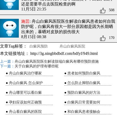
还是需要早点去医院检查的啊
11月5日 21:35
508
施芸
: 舟山白癜风医院医生解读白癜风患者如何自我
防护呢
，白癜风有很大一部分原因都是因为长期晒
出来的，暴晒对皮肤的损伤很大
8月15日 08:38
170
文章Tag标签：
白癜风预防
舟山白癜风医院
本文链接地址：
http://3g.ningbbdbdf.com/bdfyf/949.html
上一篇：
舟山白癜风医院医生解读肢端白癜风有哪些预防措施
下一篇：
关于白癜风的护理有哪些呢
●
舟山白癜风治疗哪家
●
患者如何预防白癜风
●
舟山白癜风 怎么保护
●
怎么防止脚部白癜风
●
舟山哪里可以看白癜
●
预防白癜风的好方法
●
孕妇应该如何正确预
●
白癜风日常需要如何
●
舟山看白癜风的医院
●
和白癜风患者接触会