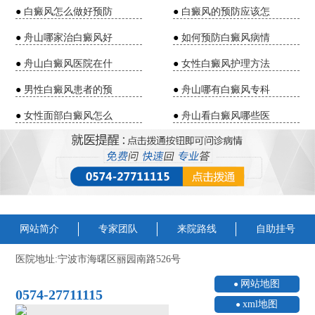
●
白癜风怎么做好预防
●
白癜风的预防应该怎
●
舟山哪家治白癜风好
●
如何预防白癜风病情
●
舟山白癜风医院在什
●
女性白癜风护理方法
●
男性白癜风患者的预
●
舟山哪有白癜风专科
●
女性面部白癜风怎么
●
舟山看白癜风哪些医
网站简介
专家团队
来院路线
自助挂号
医院地址:宁波市海曙区丽园南路526号
网站地图
0574-27711115
xml地图