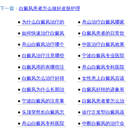
下一篇：
白癜风患者怎么做好皮肤护理
●
为什么白癜风治疗的
●
舟山治疗白癜风哪家
●
如何快速治疗白癜风
●
白癜风患者的日常饮
●
舟山白癜风治疗哪个
●
中医治疗白癜风效果
●
白癜风治疗注意哪些
●
宁波白癜风专业医院
●
白癜风用药有哪些注
●
舟山白癜风专科医院
●
白癜风怎么治疗好得
●
女性患上白癜风后该
●
白癜风为什么长期治
●
白癜风好转的迹象有
●
宁波白癜风的注意事
●
白癜风患者要怎么治
●
头顶突然长白癜风怎
●
诊疗泛发型白癜风该
●
舟山白癜风专科医院
●
中断白癜风的治疗会