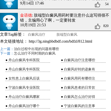
9月14日 17:46
54
金语德
: 肢端型白癜风用药时要注意什么
这写得很不
错，主编用心了啊，一定要转发
10月19日 21:53
820
文章Tag标签：
白癜风治疗
肢端型白癜风
本文链接地址：
http://3g.ningbbdbdf.com/bdfzl/812.html
上一篇：
治白过程中出现的问题有哪些
下一篇：
怎么治疗不同时期的白癜风
●
舟山白癜风专科医院
●
白癜风治疗注意哪些
●
舟山白癜风专科医院
●
白癜风好转的迹象有
●
女性患上白癜风后该
●
白癜风用药有哪些注
●
宁波白癜风专业医院
●
白癜风患者的日常饮
●
舟山治疗白癜风哪家
●
白癜风怎么治疗好得
●
舟山白癜风治疗哪个
●
宁波白癜风的注意事