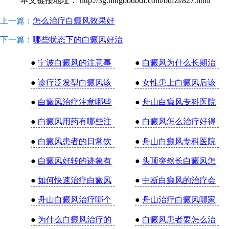
本文链接地址：
http://3g.ningbbdbdf.com/bdfzl/827.html
上一篇：
怎么治疗白癜风效果好
下一篇：
哪些状态下的白癜风好治
●
宁波白癜风的注意事
●
白癜风为什么长期治
●
诊疗泛发型白癜风该
●
女性患上白癜风后该
●
白癜风治疗注意哪些
●
舟山白癜风专科医院
●
白癜风用药有哪些注
●
白癜风怎么治疗好得
●
白癜风患者的日常饮
●
舟山白癜风专科医院
●
白癜风好转的迹象有
●
头顶突然长白癜风怎
●
如何快速治疗白癜风
●
中断白癜风的治疗会
●
舟山白癜风治疗哪个
●
舟山治疗白癜风哪家
●
为什么白癜风治疗的
●
白癜风患者要怎么治