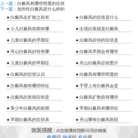
上一篇：
白癜风有哪些明显的症状
下一篇：
创伤性白癜风是什么样的
●
白癜风在扩散之前有
●
白癜风的症状是什么
●
小儿白癜风初期有哪
●
出现白斑就是白癜风
●
儿童白癜风的早期症
●
白癜风好转的症状是
●
舟山白癜风好转有哪
●
白癜风早期会有哪些
●
儿童白癜风的早期症
●
舟山白癜风症状图片
●
白癜风的症状认识
●
白癜风有哪些明显的
●
白癜风都有哪些特征
●
手臂上有白癜风会是
●
白癜风的发病症状是
●
白癜风扩散前有哪些
●
青少年白癜风的前期
●
早期白癜风有哪些症
●
早期白癜风的症状表
●
舟山哪有白癜风医院