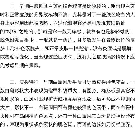
二、早期白癜风其白斑的脱色程度是比较轻的，刚出现白斑
时和正常皮肤的分界线模糊不清，尤其是对于一些肤色较白的人
身上更容易因此被忽略，不过仔细观察还是可发现其细微处
的“特殊”之处的，那就是它一般无痒感，就算有也是极轻微的;
脱色斑数目很少，一般就是一两片，且多数发生在暴露部位的皮
肤上;除外色素脱失，和正常皮肤一样光滑，没有炎症或是脱屑
或萎缩等变化，当出现这些症状时，没有其它皮肤病的情况下应
先考虑早期白癜风。
三、皮损特征。早期白癜风发生后可导致皮损颜色变白，一
般白斑形状大小表现为指甲和钱币大，有圆形、椭形或是其它不
规则形的，白斑可出现扩大或相互融合现象，后可形成不规则的
大片，形状不一，白斑周围可有颜色较深的色素带，而在白斑中
央则可有岛屿状的色素点，还有一种白癜风其白斑是沿神经分布
的，表现为带状或条索状的脱色斑，而斑的边缘如刀切样整齐。