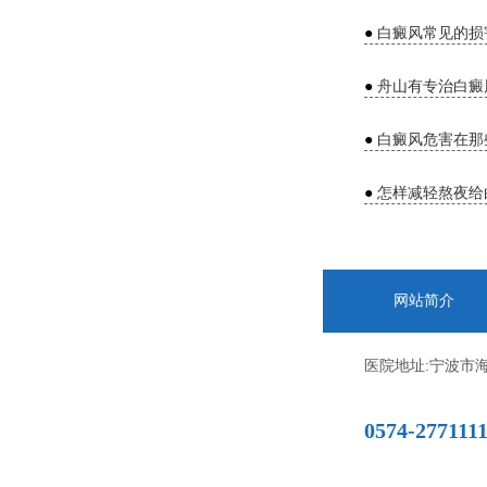
●
白癜风常见的损
●
舟山有专治白癜
●
白癜风危害在那
●
怎样减轻熬夜给
网站简介
医院地址:宁波市海
0574-277111