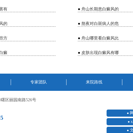
害有
●
舟山长期患白癜风的
风的
●
熬夜对白斑病人的危
些方
●
舟山哪里看白癜风比
白癜
●
皮肤出现白癜风有哪
专家团队
来院路线
曙区丽园南路526号
15