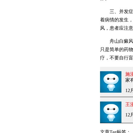
三、并发症的
着病情的发生
风，患者应注
舟山白癜风医
只是简单的药
疗，不要自行
施
家
12
王
12
文章Tag标签：