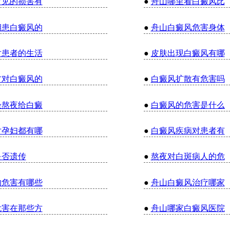
常见的损害有
●
舟山哪里看白癜风比
期患白癜风的
●
舟山白癜风危害身体
对患者的生活
●
皮肤出现白癜风有哪
方对白癜风的
●
白癜风扩散有危害吗
轻熬夜给白癜
●
白癜风的危害是什么
对孕妇都有哪
●
白癜风疾病对患者有
是否遗传
●
熬夜对白斑病人的危
的危害有哪些
●
舟山白癜风治疗哪家
危害在那些方
●
舟山哪家白癜风医院