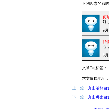
不利因素的影
何
好
9月
吕
心
5月
文章Tag标签：
本文链接地址
上一篇：
舟山治好白
下一篇：
舟山哪家白