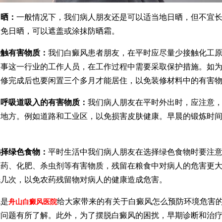
日晒：
一般情况下，我们病人朋友还是可以适当地日晒，但不宜
避免日晒，可以遮盖或涂抹防晒霜。
接触有害物质：
我们白癜风患者朋友，在平时应尽量少接触化工
从事这一行业的工作人员，在工作过程中需要采取保护措施。如
装修完成后也要闲置三个多月才能居住，以免装修材料中的有害
自呼吸道吸入的有害物质：
我们病人朋友在平时外出时，应注意
的地方。例如道路和工业区，以免损害皮肤健康。早晨的锻炼时
选择绿色食物：
平时生活中我们病人朋友在选择绿色食物时要注
农药、化肥、杀虫剂等有害物质，残留在粮食中对病人的危害更
洗几次，以免农药残留物对病人的健康造成危害。
是
给大家带来的有关于白癜风怎么预防环境危害
舟山白癜风医院
对问题有所了解。此外，为了摆脱白癜风的困扰，早期诊断和治