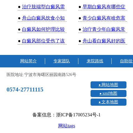
●
治疗肢端型白癜风需
●
早期白癜风有哪些症
●
舟山白癜风饮食小知
●
青少白癜风有啥危害
●
白癜风如何护理比较
●
治疗青少年白癜风常
●
白癜风部位受伤了该
●
舟山看白癜风好的医
网站简介
专家团队
来院路线
自助挂
医院地址:宁波市海曙区丽园南路526号
网站地图
0574-27711115
xml地图
文本地图
备案信息：浙ICP备17005234号-1
网站tags