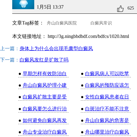
1月5日 13:37
625
文章Tag标签：
舟山白癜风医院
白癜风常识
本文链接地址：
http://3g.ningbbdbdf.com/bdfcs/1020.html
上一篇：
身体上为什么会出现毛囊型白癜风
下一篇：
白癜风发红是扩散了吗
●
早期怎样有效防治白
●
白癜风病人可以吃苹
●
舟山白癜风护理小建
●
白癜风的预防应该怎
●
白癜风扩散主要是受
●
女性白癜风患者在日
●
白癜风要怎么进行治
●
白斑治疗不能不注意
●
如何避免白癜风再发
●
舟山白癜风的危害是
●
舟山专业治疗白癜风
●
舟山哪里治疗白癜风