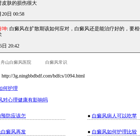
对皮肤的损伤很大
月20日 00:58
诗坤
: 白癜风在扩散期该如何应对
，白癜风还是能治疗好的，要相
术
6日 20:42
舟山白癜风医院
白癜风常识
：
http://3g.ningbbdbdf.com/bdfcs/1094.html
如何护理
风对心理健康有影响吗
的预防应该怎
●
白癜风病人可以吃苹
免白癜风再发
●
白癜风如何护理比较