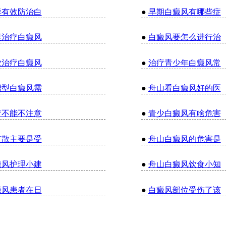
样有效防治白
●
早期白癜风有哪些症
里治疗白癜风
●
白癜风要怎么进行治
业治疗白癜风
●
治疗青少年白癜风常
端型白癜风需
●
舟山看白癜风好的医
疗不能不注意
●
青少白癜风有啥危害
扩散主要是受
●
舟山白癜风的危害是
癜风护理小建
●
舟山白癜风饮食小知
癜风患者在日
●
白癜风部位受伤了该