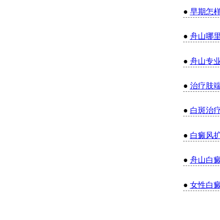
●
早期怎
●
舟山哪
●
舟山专
●
治疗肢
●
白斑治
●
白癜风
●
舟山白
●
女性白