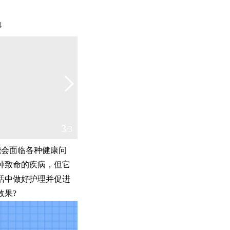
4
1
/3
能会面临各种健康问
种致命的疾病，但它
活中做好护理并促进
效果?