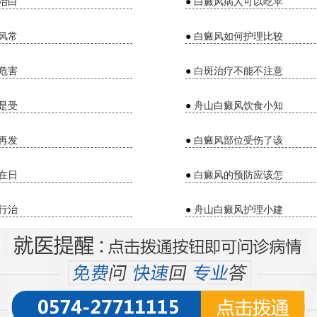
治白
●
白癜风病人可以吃苹
风常
●
白癜风如何护理比较
危害
●
白斑治疗不能不注意
是受
●
舟山白癜风饮食小知
再发
●
白癜风部位受伤了该
在日
●
白癜风的预防应该怎
行治
●
舟山白癜风护理小建