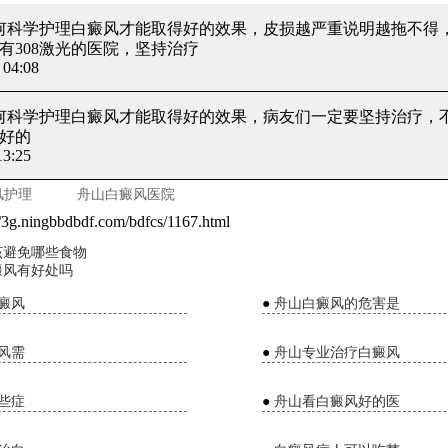
如何科学护理白癜风才能取得好的效果
，皮损越严重说明越拖不得
有308激光的医院，坚持治疗
04:08
如何科学护理白癜风才能取得好的效果
，病友们一定要坚持治疗，
好的
3:25
风护理
舟山白癜风医院
//3g.ningbbdbdf.com/bdfcs/1167.html
该避免哪些食物
癜风有好处吗
癜风
●
舟山白癜风的危害是
风需
●
舟山专业治疗白癜风
些症
●
舟山看白癜风好的医