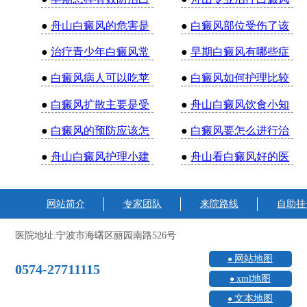
●
舟山白癜风的危害是
●
白癜风部位受伤了该
●
治疗青少年白癜风常
●
早期白癜风有哪些症
●
白癜风病人可以吃苹
●
白癜风如何护理比较
●
白癜风扩散主要是受
●
舟山白癜风饮食小知
●
白癜风的预防应该怎
●
白癜风要怎么进行治
●
舟山白癜风护理小建
●
舟山看白癜风好的医
网站简介
专家团队
来院路线
自助挂
医院地址:宁波市海曙区丽园南路526号
网站地图
0574-27711115
xml地图
文本地图