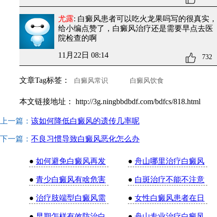
尤露
: 白癜风患者可以吃火龙果吗
写的很真实，
给小编点赞了，白癜风治疗还是需要早点去医
院检查的啊
11月22日 08:14
732
文章Tag标签：
白癜风常识
白癜风饮食
本文链接地址：
http://3g.ningbbdbdf.com/bdfcs/818.html
上一篇：
该如何降低白癜风的遗传几率呢
下一篇：
不良习惯导致白癜风恶化怎么办
●
如何避免白癜风再发
●
舟山哪里治疗白癜风
●
青少白癜风有啥危害
●
白斑治疗不能不注意
●
治疗肢端型白癜风需
●
女性白癜风患者在日
●
早期怎样有效防治白
●
舟山专业治疗白癜风