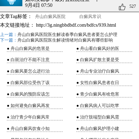
9月4日 07:50
527
文章Tag标签：
舟山白癜风医院
白癜风常识
本文链接地址：
http://3g.ningbbdbdf.com/bdfcs/939.html
上一篇：
舟山白癜风医院医生解读春季白癜风患者要怎么护理
下一篇：
舟山白癜风医院医生解读情绪对白癜风有哪些影响
●
舟山白癜风的危害是
●
舟山看白癜风好的医
●
白斑治疗不能不注意
●
白癜风扩散主要是受
●
白癜风要怎么进行治
●
舟山专业治疗白癜风
●
白癜风部位受伤了该
●
女性白癜风患者在日
●
白癜风的预防应该怎
●
青少白癜风有啥危害
●
如何避免白癜风再发
●
白癜风病人可以吃苹
●
治疗青少年白癜风常
●
治疗肢端型白癜风需
●
舟山白癜风饮食小知
●
舟山白癜风护理小建