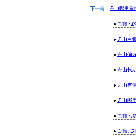
下一篇：
舟山哪里看
●
白癜风
●
舟山白
●
舟山偏
●
舟山长
●
舟山有
●
舟山哪
●
白癜风
●
白癜风