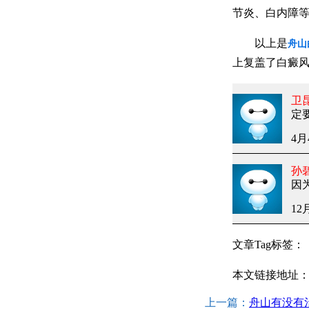
节炎、白内障
以上是
舟山
上复盖了白癜
卫
定
4月
孙
因
12
文章Tag标签：
本文链接地址
上一篇：
舟山有没有