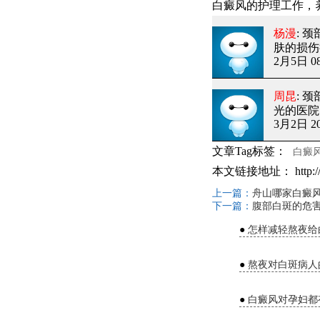
白癜风的护理工作，
杨漫
: 
肤的损伤
2月5日 08
周昆
: 
光的医院
3月2日 20
文章Tag标签：
白癜
本文链接地址：
http:
上一篇：
舟山哪家白癜风
下一篇：
腹部白斑的危
●
怎样减轻熬夜给
●
熬夜对白斑病人
●
白癜风对孕妇都