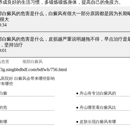
养成良好的生活习惯，多锻炼锻炼身体，提高自己的免疫力。
颈部白癜风的危害是什么
，白癜风有很大一部分原因都是因为长期
很大
:34
颈部白癜风的危害是什么
，皮损越严重说明越拖不得，早点治疗是最
，坚持治疗
:01
风危害
颈部白癜风
//3g.ningbbdbdf.com/bdfwh/756.html
医院好 白癜风会带来哪些影响
害有哪些
白癜
●
舟山有专治白癜风的
的危
●
舟山哪里看白癜风比
有哪
●
皮肤出现白癜风有哪