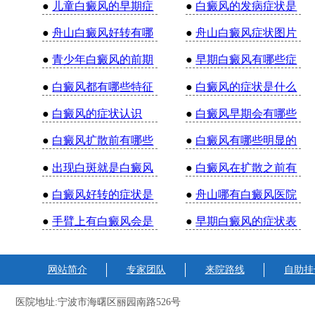
●
儿童白癜风的早期症
●
白癜风的发病症状是
●
舟山白癜风好转有哪
●
舟山白癜风症状图片
●
青少年白癜风的前期
●
早期白癜风有哪些症
●
白癜风都有哪些特征
●
白癜风的症状是什么
●
白癜风的症状认识
●
白癜风早期会有哪些
●
白癜风扩散前有哪些
●
白癜风有哪些明显的
●
出现白斑就是白癜风
●
白癜风在扩散之前有
●
白癜风好转的症状是
●
舟山哪有白癜风医院
●
手臂上有白癜风会是
●
早期白癜风的症状表
网站简介
专家团队
来院路线
自助挂
医院地址:宁波市海曙区丽园南路526号