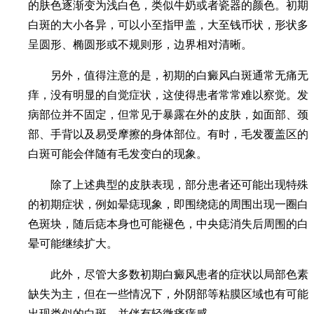
的肤色逐渐变为浅白色，类似牛奶或者瓷器的颜色。初期
白斑的大小各异，可以小至指甲盖，大至钱币状，形状多
呈圆形、椭圆形或不规则形，边界相对清晰。
另外，值得注意的是，初期的白癜风白斑通常无痛无
痒，没有明显的自觉症状，这使得患者常常难以察觉。发
病部位并不固定，但常见于暴露在外的皮肤，如面部、颈
部、手背以及易受摩擦的身体部位。有时，毛发覆盖区的
白斑可能会伴随有毛发变白的现象。
除了上述典型的皮肤表现，部分患者还可能出现特殊
的初期症状，例如晕痣现象，即围绕痣的周围出现一圈白
色斑块，随后痣本身也可能褪色，中央痣消失后周围的白
晕可能继续扩大。
此外，尽管大多数初期白癜风患者的症状以局部色素
缺失为主，但在一些情况下，外阴部等粘膜区域也有可能
出现类似的白斑，并伴有轻微瘙痒感。